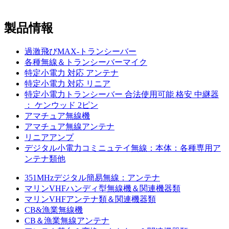
製品情報
過激飛びMAX-トランシーバー
各種無線＆トランシーバーマイク
特定小電力 対応 アンテナ
特定小電力 対応 リニア
特定小電力トランシーバー 合法使用可能 格安 中継器
： ケンウッド 2ピン
アマチュア無線機
アマチュア無線アンテナ
リニアアンプ
デジタル小電力コミニュテイ無線：本体：各種専用ア
ンテナ類他
351MHzデジタル簡易無線：アンテナ
マリンVHFハンディ型無線機＆関連機器類
マリンVHFアンテナ類＆関連機器類
CB&漁業無線機
CB＆漁業無線アンテナ