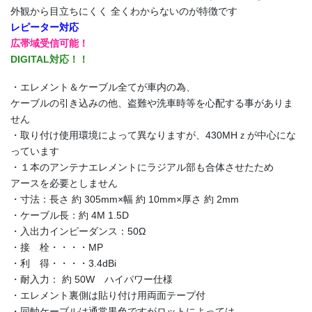
外観から目立ちにくく
全くわからないのが特徴です
レピーター対応
広帯域受信可能！
DIGITAL対応！！
・エレメント＆ケーブル全てが車内の為、
ケーブルの引き込みの他、盗難や洗車時等を心配する事がありま
せん
・取り付け使用環境によって異なりますが、430MHｚが中心にな
っています
・１本のアンテナエレメントにラジアル部も合体させたため
アースを必要としません
・寸法：長さ 約 305mm×幅 約 10mm×厚さ 約 2mm
・ケーブル長：約 4M 1.5D
・入出力インピーダンス：50Ω
・接 栓・・・・MP
・利 得・・・・3.4dBi
・耐入力： 約 50W ハイパワー仕様
・エレメント裏側は貼り付け用両面テープ付
・同軸ケーブルは通常黒色ですがロットによっては